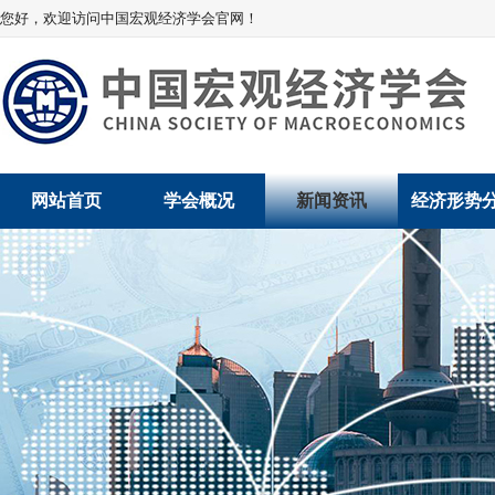
您好，欢迎访问中国宏观经济学会官网！
网站首页
学会概况
新闻资讯
经济形势
学会介绍
新闻动态
经济数据概
学术委员会
党建动态
数说经济
学会领导
学会动态
经济运行与
组织机构
会员动态
产业发展
法律顾问
地方动态
创新高技术产