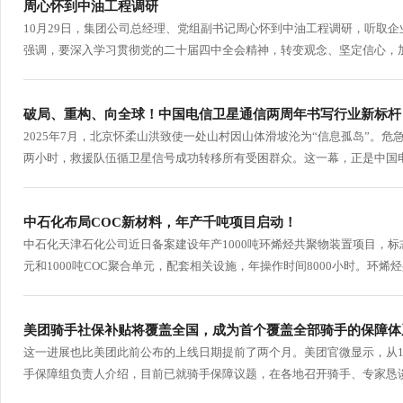
周心怀到中油工程调研
10月29日，集团公司总经理、党组副书记周心怀到中油工程调研，听取
强调，要深入学习贯彻党的二十届四中全会精神，转变观念、坚定信心，加
破局、重构、向全球！中国电信卫星通信两周年书写行业新标杆
2025年7月，北京怀柔山洪致使一处山村因山体滑坡沦为“信息孤岛”。
两小时，救援队伍循卫星信号成功转移所有受困群众。这一幕，正是中国电信
中石化布局COC新材料，年产千吨项目启动！
中石化天津石化公司近日备案建设年产1000吨环烯烃共聚物装置项目，标
元和1000吨COC聚合单元，配套相关设施，年操作时间8000小时。环烯
美团骑手社保补贴将覆盖全国，成为首个覆盖全部骑手的保障体
这一进展也比美团此前公布的上线日期提前了两个月。美团官微显示，从1
手保障组负责人介绍，目前已就骑手保障议题，在各地召开骑手、专家恳谈会