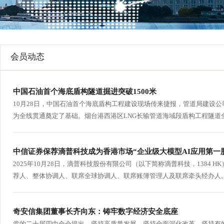
行
学会章程
贸易与流
特邀研究员
价格指数
会员动态
中国石油首个海底盾构隧道掘进突破1500米
10月28日，中国石油首个海底盾构工程建设现场传来捷报，管道局建设公
为全线贯通奠定了基础。烟台港西港区LNG长输管道海域段盾构工程隧道全长
中信证券保荐滴普科技成为香港市场“企业级大模型AI应用第一
2025年10月28日，滴普科技股份有限公司（以下简称滴普科技，1384
荐人、整体协调人、联席全球协调人、联席账簿管理人及联席牵头经办人。
奇安信集团董事长齐向东：铸牢数字经济安全底座
党的二十届四中全会提出，坚持高质量发展，坚持全面深化改革，坚持有