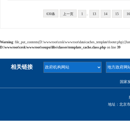
630条
上一页
1
..
13
14
15
16
Warning
: file_put_contents(D:\wwwroot\cesk\wwwroot\data\caches_template\footer.php) [
fun
D:\wwwroot\cesk\wwwroot\soupu\libs\classes\template_cache.class.php
on line
39
相关链接
国家
地址：北京市