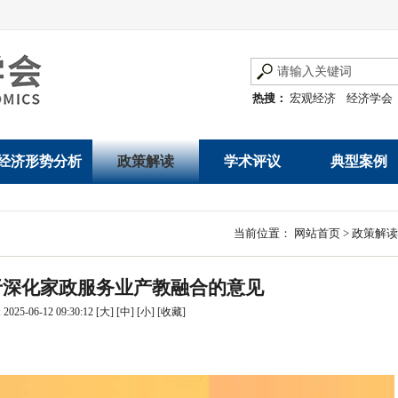
热搜：
宏观经济
经济学会
经济形势分析
政策解读
学术评议
典型案例
经济数据概览
发展改革令
优秀改革案例
地方政府
当前位置：
网站首页
>
政策解读
数说经济
规范性文件
世界一流企业
国有企业
关于深化家政服务业产教融合的意见
经济运行与调节
规划文本
优秀论文著作
民营企业
025-06-12 09:30:12
[大]
[中]
[小]
[
收藏
]
产业发展
公告
创新高技术产业运
通知