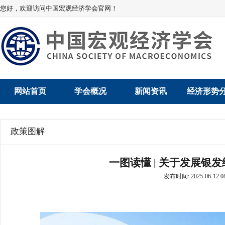
您好，欢迎访问中国宏观经济学会官网！
网站首页
学会概况
新闻资讯
经济形势
学会介绍
新闻动态
经济数据概
政策图解
学术委员会
党建动态
数说经济
一图读懂 | 关于发展银
学会领导
学会动态
经济运行与
发布时间: 2025-06-12 08
组织机构
会员动态
产业发展
法律顾问
地方动态
创新高技术产