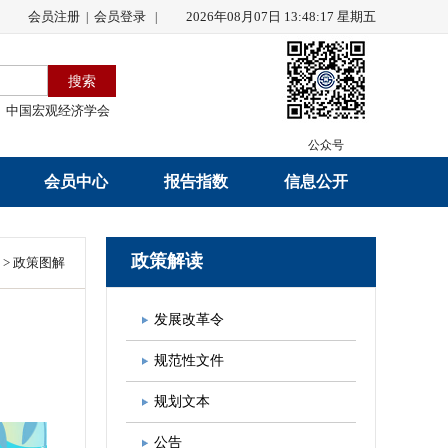
会员注册
会员登录
2026年08月07日 13:48:19 星期五
|
|
中国宏观经济学会
公众号
会员中心
报告指数
信息公开
会员名录
研究报告
学会章程
政策解读
>
政策图解
会员注册
学会会刊
年度工作报告
发展改革令
入会申请
数据解读
财务工作报告
规范性文件
会员管理办法
指数发布
新闻发言人制度
规划文本
中宏通讯
学术自律制度
公告