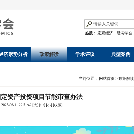
热搜：
宏观经济
经济学会
经济形势分析
政策解读
学术评议
典型案例
经济数据概览
发展改革令
优秀改革案例
地方政府
当前位置：
网站首页
>
政策解读
数说经济
规范性文件
世界一流企业
国有企业
 固定资产投资项目节能审查办法
经济运行与调节
规划文本
优秀论文著作
民营企业
025-06-11 22:51:42
[大]
[中]
[小]
[
收藏
]
产业发展
公告
创新高技术产业运
通知