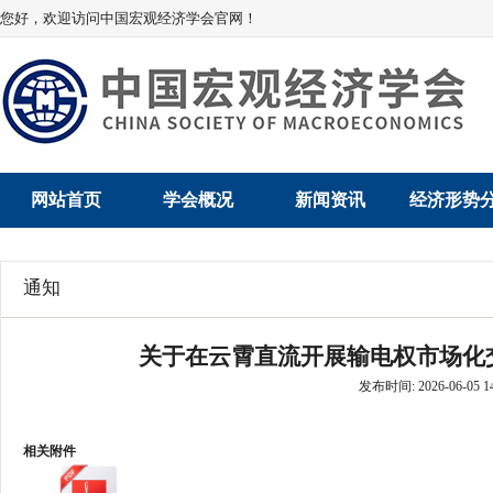
您好，欢迎访问中国宏观经济学会官网！
网站首页
学会概况
新闻资讯
经济形势
学会介绍
新闻动态
经济数据概
通知
学术委员会
党建动态
数说经济
关于在云霄直流开展输电权市场化交易
学会领导
学会动态
经济运行与
发布时间: 2026-06-05 14
组织机构
会员动态
产业发展
相关附件
法律顾问
地方动态
创新高技术产