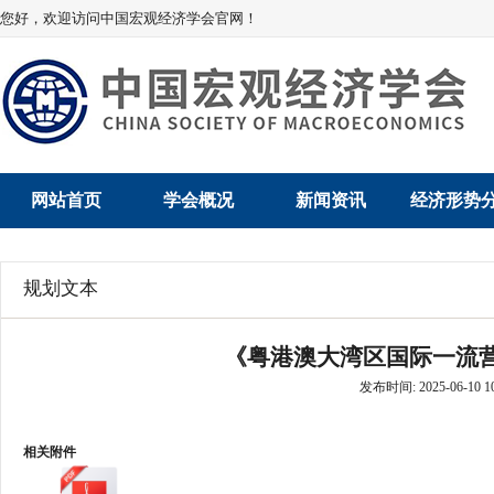
您好，欢迎访问中国宏观经济学会官网！
网站首页
学会概况
新闻资讯
经济形势
学会介绍
新闻动态
经济数据概
规划文本
学术委员会
党建动态
数说经济
《粤港澳大湾区国际一流
学会领导
学会动态
经济运行与
发布时间: 2025-06-10 10
组织机构
会员动态
产业发展
相关附件
法律顾问
地方动态
创新高技术产