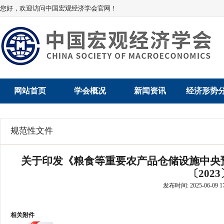
您好，欢迎访问中国宏观经济学会官网！
网站首页
学会概况
新闻资讯
经济形势
学会介绍
新闻动态
经济数据概
规范性文件
学术委员会
党建动态
数说经济
关于印发《粮食等重要农产品仓储设施中央
学会领导
学会动态
经济运行与
〔2023
发布时间: 2025-06-09 17
组织机构
会员动态
产业发展
法律顾问
地方动态
创新高技术产
相关附件