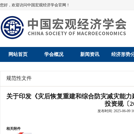
您好，欢迎访问中国宏观经济学会官网！
网站首页
学会概况
新闻资讯
经济形势
学会介绍
新闻动态
经济数据概
规范性文件
学术委员会
党建动态
数说经济
关于印发《灾后恢复重建和综合防灾减灾能力
学会领导
学会动态
经济运行与
投资规〔20
发布时间: 2025-06-09 16
组织机构
会员动态
产业发展
法律顾问
地方动态
创新高技术产
相关附件