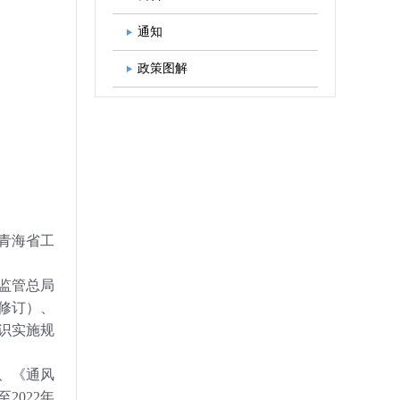
图书出版
学会发展规划
通知
政策图解
青海省工
监管总局
修订）、
识实施规
、《通风
2022年