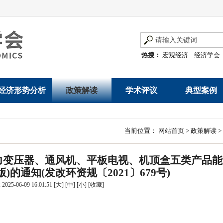
热搜：
宏观经济
经济学会
经济形势分析
政策解读
学术评议
典型案例
经济数据概览
发展改革令
优秀改革案例
地方政府
当前位置：
网站首页
>
政策解读
>
数说经济
规范性文件
世界一流企业
国有企业
力变压器、通风机、平板电视、机顶盒五类产品能
经济运行与调节
规划文本
优秀论文著作
民营企业
)的通知(发改环资规〔2021〕679号)
025-06-09 16:01:51
[大]
[中]
[小]
[
收藏
]
产业发展
公告
创新高技术产业运
通知