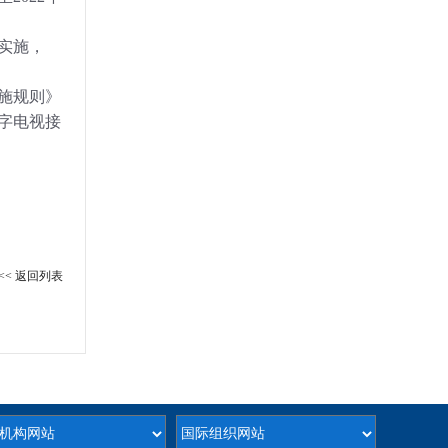
实施，
施规则》
字电视接
<< 返回列表