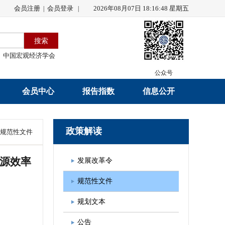
会员注册
会员登录
2026年08月07日 18:16:49 星期五
|
|
中国宏观经济学会
公众号
会员中心
报告指数
信息公开
会员名录
研究报告
学会章程
政策解读
规范性文件
会员注册
学会会刊
年度工作报告
源效率
发展改革令
入会申请
数据解读
财务工作报告
规范性文件
会员管理办法
指数发布
新闻发言人制度
规划文本
中宏通讯
学术自律制度
公告