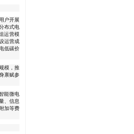
用户开展
分布式电
组运营模
设运营成
电低碳价
规模，推
身禀赋参
智能微电
量、信息
附加等费