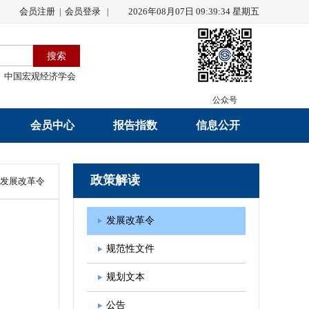
会员注册
会员登录
2026年08月07日 09:39:35 星期五
|
|
中国宏观经济学会
公众号
会员中心
报告指数
信息公开
会员名录
研究报告
学会章程
政策解读
发展改革令
会员注册
学会会刊
年度工作报告
发展改革令
入会申请
数据解读
财务工作报告
规范性文件
会员管理办法
指数发布
新闻发言人制度
规划文本
中宏通讯
学术自律制度
公告