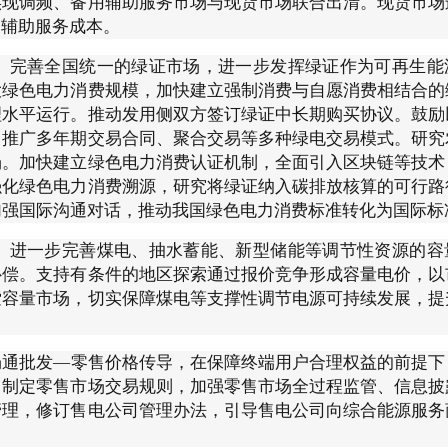
实现调频、备用辅助服务市场与现货市场联合出清。现货市场
导辅助服务成本。
。
完善全国统一的绿证市场，进一步发挥绿证作为可再生能
大绿色电力消费规模，加快建立强制消费与自愿消费相结合的
理水平运行。推动发用侧双方签订绿证中长期购买协议。鼓励
，推广多年期交易合同、聚合交易等多种绿电交易模式。研究
场。加快建立绿色电力消费认证机制，全面引入区块链等技术
强化绿色电力消费溯源，研究将绿证纳入碳排放核算的可行路
加强国际沟通对话，推动我国绿色电力消费标准转化为国际标
。
进一步完善煤电、抽水蓄能、新型储能等调节性资源的容
补偿。支持有条件的地区探索通过报价竞争形成容量电价，以
索容量市场，切实保障煤电等支撑性调节电源可持续发展，提
畅通批发—零售价格传导，在保障终端用户合理权益的前提下
。制定零售市场交易规则，加强零售市场全过程监管、信息披
管理，修订售电公司管理办法，引导售电公司向综合能源服务