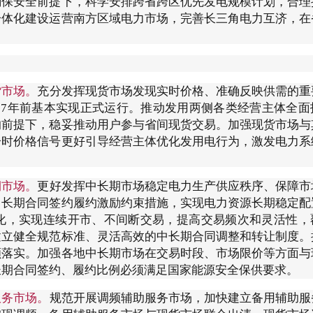
确保安全前提下，科学安排跨省跨区优先发电规模计划，合理
一体化建设运营南方区域电力市场，完善长三角电力互济，在
货市场。
充分发挥现货市场发现实时价格、准确反映供需的重
27年前基本实现正式运行。推动发用两侧各类经营主体全面
的前提下，稳妥推动用户参与省间现货交易。加强现货市场与
分时价格信号更好引导经营主体优化发用电行为，激发电力系
期市场。
更好发挥中长期市场稳定电力生产供应秩序、保障市
中长期合同签约履约激励约束措施，实现电力资源长期稳定配
化，实现连续开市、不间断交易，提高交易频次和灵活性，
建立健全规范标准、灵活高效的中长期合同调整和转让制度。
额落实。加强各地中长期市场在交易时段、市场限价等方面与
长期合同签约、履约比例必须满足国家能源安全保供要求。
服务市场。
规范开展调频辅助服务市场，加快建立备用辅助服