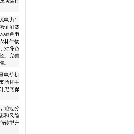
连续运行
源电力生
绿证消费
以绿色电
农林生物
，对绿色
径。完善
准。
量电价机
市场化手
升兜底保
，通过分
露和风险
商转型升