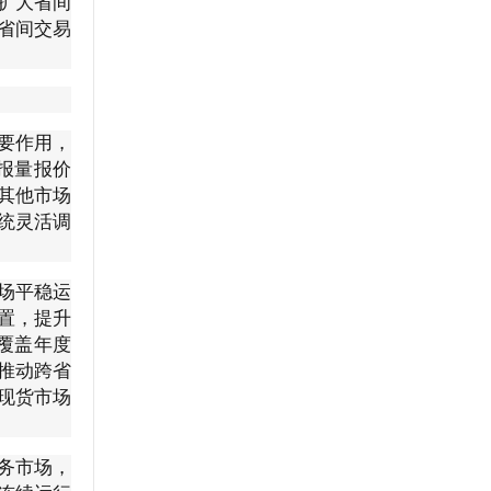
扩大省间
省间交易
要作用，
报量报价
其他市场
统灵活调
场平稳运
置，提升
覆盖年度
推动跨省
现货市场
务市场，