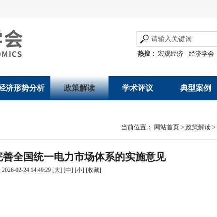
热搜：
宏观经济
经济学会
经济形势分析
政策解读
学术评议
典型案例
经济数据概览
发展改革令
优秀改革案例
地方政府
当前位置：
网站首页
>
政策解读
>
数说经济
规范性文件
世界一流企业
国有企业
完善全国统一电力市场体系的实施意见
经济运行与调节
规划文本
优秀论文著作
民营企业
026-02-24 14:49:29
[大]
[中]
[小]
[
收藏
]
产业发展
公告
创新高技术产业运
通知