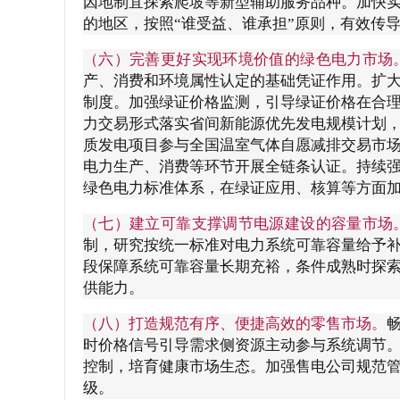
因地制宜探索爬坡等新型辅助服务品种。加快
的地区，按照“谁受益、谁承担”原则，有效传
（六）完善更好实现环境价值的绿色电力市场
产、消费和环境属性认定的基础凭证作用。扩
制度。加强绿证价格监测，引导绿证价格在合
力交易形式落实省间新能源优先发电规模计划
质发电项目参与全国温室气体自愿减排交易市
电力生产、消费等环节开展全链条认证。持续
绿色电力标准体系，在绿证应用、核算等方面
（七）建立可靠支撑调节电源建设的容量市场
制，研究按统一标准对电力系统可靠容量给予
段保障系统可靠容量长期充裕，条件成熟时探
供能力。
（八）打造规范有序、便捷高效的零售市场。
时价格信号引导需求侧资源主动参与系统调节
控制，培育健康市场生态。加强售电公司规范
级。