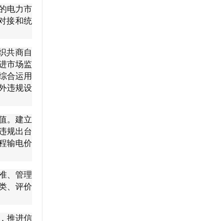
的电力市
对接和统
织共商自
进市场监
综合运用
外违规设
值。建立
违规出台
程输电价
准、管理
类、评价
，推进信