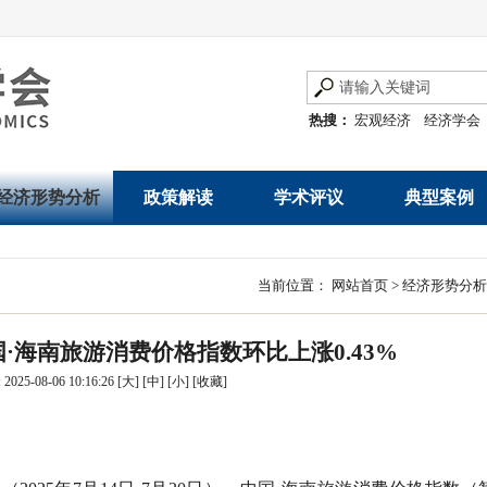
热搜：
宏观经济
经济学会
经济形势分析
政策解读
学术评议
典型案例
经济数据概览
发展改革令
优秀改革案例
地方政府
当前位置：
网站首页
>
经济形势分析
数说经济
规范性文件
世界一流企业
国有企业
中国·海南旅游消费价格指数环比上涨0.43%
经济运行与调节
规划文本
优秀论文著作
民营企业
025-08-06 10:16:26
[大]
[中]
[小]
[
收藏
]
产业发展
公告
创新高技术产业运
通知