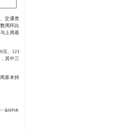
类、交通类
指数周环比
数与上周基
元、123
9元，其中三
上周基本持
<< 返回列表