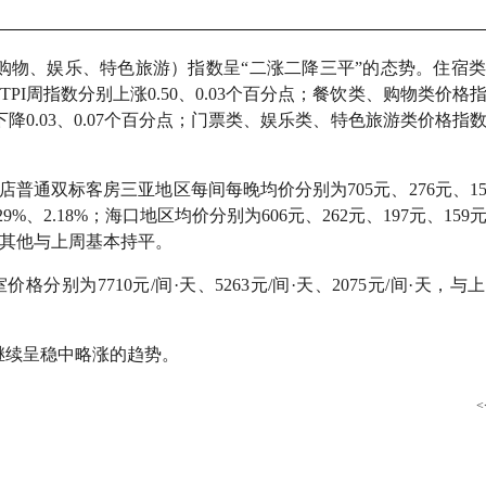
物、娱乐、特色旅游）指数呈“二涨二降三平”的态势。住宿
南TPI周指数分别上涨0.50、0.03个百分点；餐饮类、购物类价格
分别下降0.03、0.07个百分点；门票类、娱乐类、特色旅游类价格指
双标客房三亚地区每间每晚均价分别为705元、276元、158
29%、2.18%；海口地区均价分别为606元、262元、197元、15
%，其他与上周基本持平。
为7710元/间·天、5263元/间·天、2075元/间·天，与
继续呈稳中略涨的趋势。
<