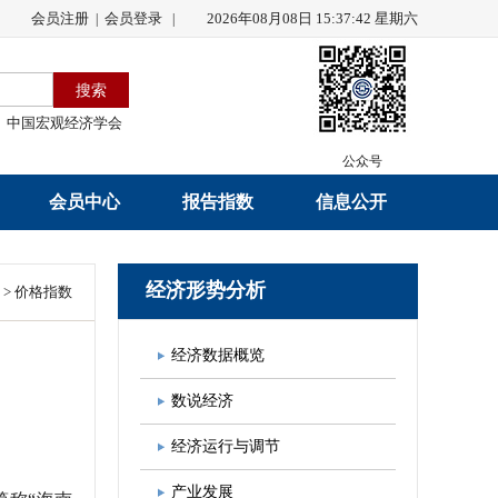
会员注册
会员登录
2026年08月08日 15:37:43 星期六
|
|
中国宏观经济学会
公众号
会员中心
报告指数
信息公开
会员名录
研究报告
学会章程
经济形势分析
>
价格指数
会员注册
学会会刊
年度工作报告
经济数据概览
入会申请
数据解读
财务工作报告
数说经济
会员管理办法
指数发布
新闻发言人制度
经济运行与调节
中宏通讯
学术自律制度
产业发展