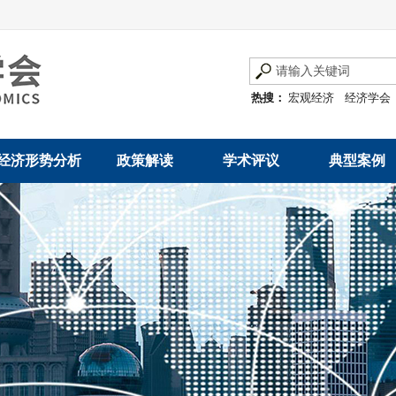
热搜：
宏观经济
经济学会
经济形势分析
政策解读
学术评议
典型案例
经济数据概览
发展改革令
优秀改革案例
地方政府
数说经济
规范性文件
世界一流企业
国有企业
经济运行与调节
规划文本
优秀论文著作
民营企业
产业发展
公告
创新高技术产业运
通知