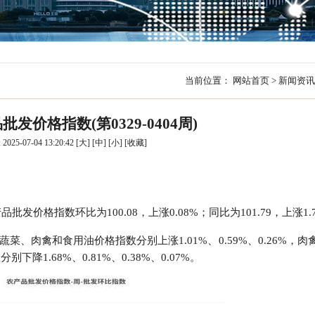
行
贸易与流通
政策图解
价格指数
当前位置：
网站首页
>
新闻资讯
发价格指数(第0329-0404周)
025-07-04 13:20:42
[大]
[中]
[小]
[
收藏
]
批发价格指数环比为100.08，上涨0.08%；同比为101.79，上涨1.
菜、肉禽和食用油价格指数分别上涨1.01%、0.59%、0.26%，
降1.68%、0.81%、0.38%、0.07%。