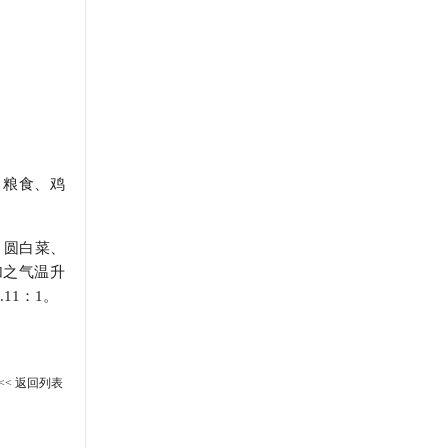
；粮食、鸡
，圆白菜、
加之气温升
11：1。
<< 返回列表