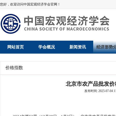
您好，欢迎访问中国宏观经济学会官网！
网站首页
学会概况
新闻资讯
经济形势
学会介绍
新闻动态
经济数据概
价格指数
学术委员会
党建动态
数说经济
北京市农产品批发价格指数
学会领导
学会动态
经济运行与
发布时间: 2025-07-04 11
组织机构
会员动态
产业发展
法律顾问
地方动态
创新高技术产