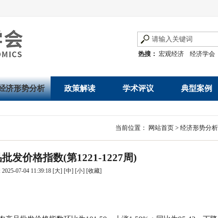
热搜：
宏观经济
经济学会
经济形势分析
政策解读
学术评议
典型案例
经济数据概览
发展改革令
优秀改革案例
地方政府
当前位置：
网站首页
>
经济形势分析
数说经济
规范性文件
世界一流企业
国有企业
发价格指数(第1221-1227周)
经济运行与调节
规划文本
优秀论文著作
民营企业
025-07-04 11:39:18
[大]
[中]
[小]
[
收藏
]
产业发展
公告
创新高技术产业运
通知