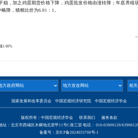
平稳，加之鸡蛋期货价格下降，鸡蛋批发价格由涨转降；年底养殖
降，猪粮比价为6.81：1。
<
1.60%
国家发展和改革委员会 中国宏观经济研究院 中国宏观经济学会
版权所有：中国宏观经济学会
11
联系我们
11
服务条款
地址：北京市西城区木樨地北里甲11号C座三层 电话： 010-
63906126/
6390612
备案号：
京ICP备2024053700号-1