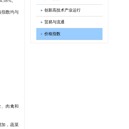
.58%。
图书出版
学会发展规划
创新高技术产业运行
格指数均与
贸易与流通
价格指数
食、肉禽和
增加，蔬菜