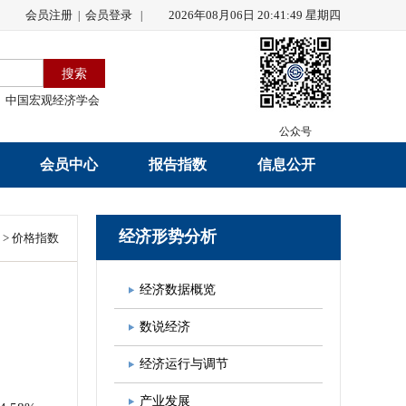
会员注册
会员登录
2026年08月06日 20:41:49 星期四
|
|
中国宏观经济学会
公众号
会员中心
报告指数
信息公开
会员名录
研究报告
学会章程
经济形势分析
>
价格指数
会员注册
学会会刊
年度工作报告
经济数据概览
入会申请
数据解读
财务工作报告
数说经济
会员管理办法
指数发布
新闻发言人制度
经济运行与调节
中宏通讯
学术自律制度
产业发展