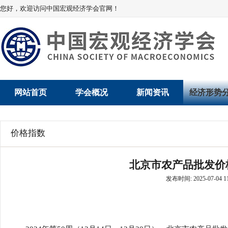
您好，欢迎访问中国宏观经济学会官网！
网站首页
学会概况
新闻资讯
经济形势
学会介绍
新闻动态
经济数据概
价格指数
学术委员会
党建动态
数说经济
北京市农产品批发价格指数
学会领导
学会动态
经济运行与
发布时间: 2025-07-04 11
组织机构
会员动态
产业发展
法律顾问
地方动态
创新高技术产