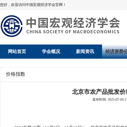
您好，欢迎访问中国宏观经济学会官网！
网站首页
学会概况
新闻资讯
经济形势
学会介绍
新闻动态
经济数据概
价格指数
学术委员会
党建动态
数说经济
北京市农产品批发价格指数
学会领导
学会动态
经济运行与
发布时间: 2025-07-04 11
组织机构
会员动态
产业发展
法律顾问
地方动态
创新高技术产