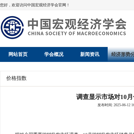
您好，欢迎访问中国宏观经济学会官网！
网站首页
学会概况
新闻资讯
经济形势
学会介绍
新闻动态
经济数据概
价格指数
学术委员会
党建动态
数说经济
调查显示市场对10
学会领导
学会动态
经济运行与
发布时间: 2025-06-12 16
组织机构
会员动态
产业发展
法律顾问
地方动态
创新高技术产