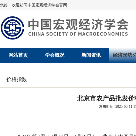
您好，欢迎访问中国宏观经济学会官网！
网站首页
学会概况
新闻资讯
经济形势
学会介绍
新闻动态
经济数据概
价格指数
学术委员会
党建动态
数说经济
北京市农产品批发价格指数
学会领导
学会动态
经济运行与
发布时间: 2025-06-11 11
组织机构
会员动态
产业发展
法律顾问
地方动态
创新高技术产