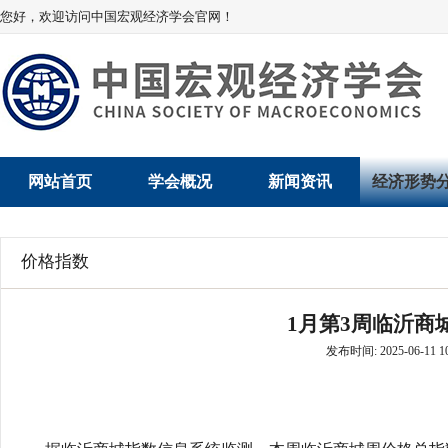
您好，欢迎访问中国宏观经济学会官网！
网站首页
学会概况
新闻资讯
经济形势
学会介绍
新闻动态
经济数据概
价格指数
学术委员会
党建动态
数说经济
1月第3周临沂商
学会领导
学会动态
经济运行与
发布时间: 2025-06-11 10
组织机构
会员动态
产业发展
法律顾问
地方动态
创新高技术产