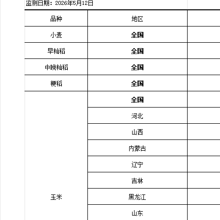
行
学会章程
贸易与流
特邀研究员
价格指数