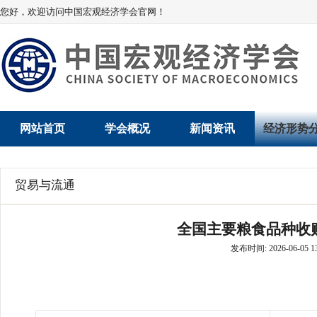
您好，欢迎访问中国宏观经济学会官网！
网站首页
学会概况
新闻资讯
经济形势
学会介绍
新闻动态
经济数据概
贸易与流通
学术委员会
党建动态
数说经济
全国主要粮食品种收购
学会领导
学会动态
经济运行与
发布时间: 2026-06-05 13
组织机构
会员动态
产业发展
法律顾问
地方动态
创新高技术产