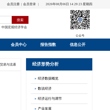
会员注册
会员登录
2026年08月06日 14:29:24 星期四
|
|
中国宏观经济学会
公众号
会员中心
报告指数
信息公开
会员名录
研究报告
学会章程
经济形势分析
贸易与流通
会员注册
学会会刊
年度工作报告
经济数据概览
入会申请
数据解读
财务工作报告
数说经济
会员管理办法
指数发布
新闻发言人制度
经济运行与调节
中宏通讯
学术自律制度
产业发展