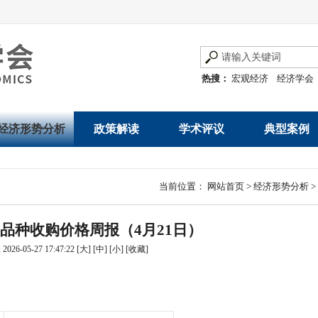
热搜：
宏观经济
经济学会
经济形势分析
政策解读
学术评议
典型案例
经济数据概览
发展改革令
优秀改革案例
地方政府
当前位置：
网站首页
>
经济形势分析
>
数说经济
规范性文件
世界一流企业
国有企业
品种收购价格周报（4月21日）
经济运行与调节
规划文本
优秀论文著作
民营企业
026-05-27 17:47:22
[大]
[中]
[小]
[
收藏
]
产业发展
公告
创新高技术产业运
通知