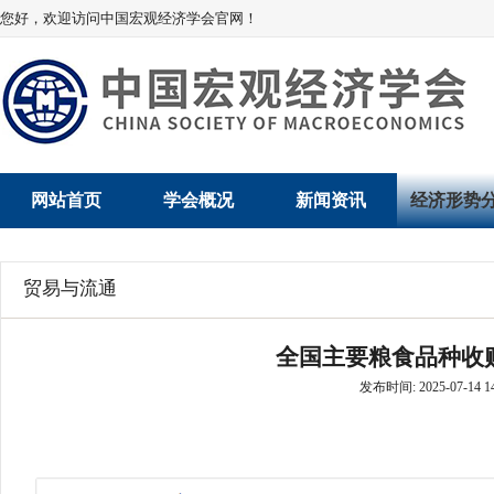
您好，欢迎访问中国宏观经济学会官网！
网站首页
学会概况
新闻资讯
经济形势
学会介绍
新闻动态
经济数据概
贸易与流通
学术委员会
党建动态
数说经济
全国主要粮食品种收购
学会领导
学会动态
经济运行与
发布时间: 2025-07-14 14
组织机构
会员动态
产业发展
法律顾问
地方动态
创新高技术产