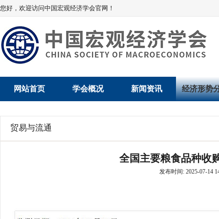
您好，欢迎访问中国宏观经济学会官网！
网站首页
学会概况
新闻资讯
经济形势
学会介绍
新闻动态
经济数据概
贸易与流通
学术委员会
党建动态
数说经济
全国主要粮食品种收购
学会领导
学会动态
经济运行与
发布时间: 2025-07-14 14
组织机构
会员动态
产业发展
法律顾问
地方动态
创新高技术产