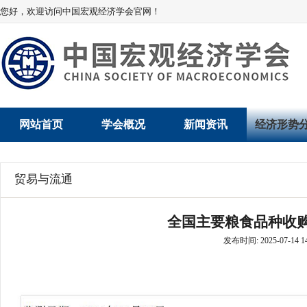
您好，欢迎访问中国宏观经济学会官网！
网站首页
学会概况
新闻资讯
经济形势
学会介绍
新闻动态
经济数据概
贸易与流通
学术委员会
党建动态
数说经济
全国主要粮食品种收购
学会领导
学会动态
经济运行与
发布时间: 2025-07-14 14
组织机构
会员动态
产业发展
法律顾问
地方动态
创新高技术产