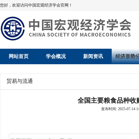
您好，欢迎访问中国宏观经济学会官网！
网站首页
学会概况
新闻资讯
经济形势
学会介绍
新闻动态
经济数据概
贸易与流通
学术委员会
党建动态
数说经济
全国主要粮食品种收购
学会领导
学会动态
经济运行与
发布时间: 2025-07-14 14
组织机构
会员动态
产业发展
法律顾问
地方动态
创新高技术产