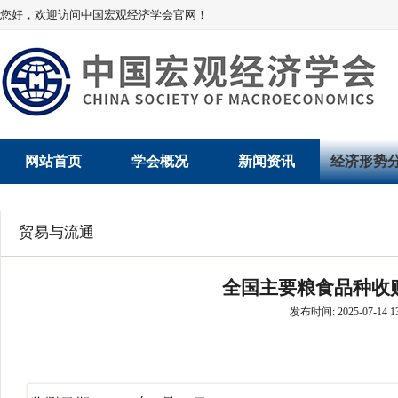
您好，欢迎访问中国宏观经济学会官网！
网站首页
学会概况
新闻资讯
经济形势
学会介绍
新闻动态
经济数据概
贸易与流通
学术委员会
党建动态
数说经济
全国主要粮食品种收购
学会领导
学会动态
经济运行与
发布时间: 2025-07-14 13
组织机构
会员动态
产业发展
法律顾问
地方动态
创新高技术产