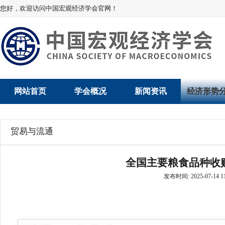
您好，欢迎访问中国宏观经济学会官网！
网站首页
学会概况
新闻资讯
经济形势
学会介绍
新闻动态
经济数据概
贸易与流通
学术委员会
党建动态
数说经济
全国主要粮食品种收购
学会领导
学会动态
经济运行与
发布时间: 2025-07-14 11
组织机构
会员动态
产业发展
法律顾问
地方动态
创新高技术产