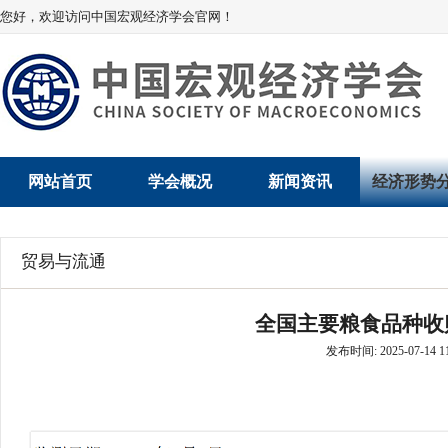
您好，欢迎访问中国宏观经济学会官网！
网站首页
学会概况
新闻资讯
经济形势
学会介绍
新闻动态
经济数据概
贸易与流通
学术委员会
党建动态
数说经济
全国主要粮食品种收
学会领导
学会动态
经济运行与
发布时间: 2025-07-14 11
组织机构
会员动态
产业发展
法律顾问
地方动态
创新高技术产