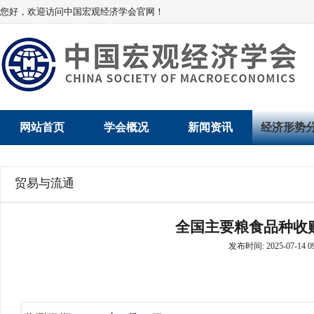
您好，欢迎访问中国宏观经济学会官网！
网站首页
学会概况
新闻资讯
经济形势
学会介绍
新闻动态
经济数据概
贸易与流通
学术委员会
党建动态
数说经济
全国主要粮食品种收购
学会领导
学会动态
经济运行与
发布时间: 2025-07-14 09
组织机构
会员动态
产业发展
法律顾问
地方动态
创新高技术产