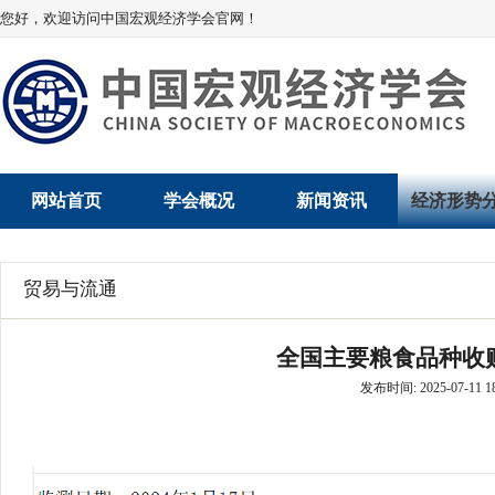
您好，欢迎访问中国宏观经济学会官网！
网站首页
学会概况
新闻资讯
经济形势
学会介绍
新闻动态
经济数据概
贸易与流通
学术委员会
党建动态
数说经济
全国主要粮食品种收购
学会领导
学会动态
经济运行与
发布时间: 2025-07-11 18
组织机构
会员动态
产业发展
法律顾问
地方动态
创新高技术产