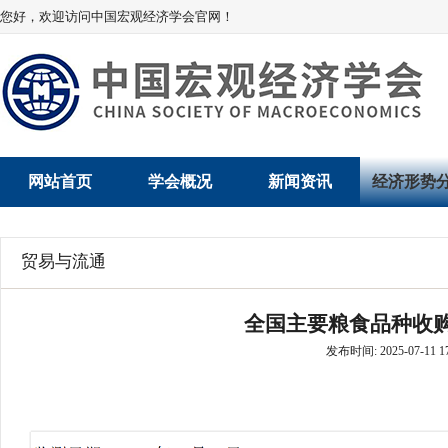
您好，欢迎访问中国宏观经济学会官网！
网站首页
学会概况
新闻资讯
经济形势
学会介绍
新闻动态
经济数据概
贸易与流通
学术委员会
党建动态
数说经济
全国主要粮食品种收购
学会领导
学会动态
经济运行与
发布时间: 2025-07-11 17
组织机构
会员动态
产业发展
法律顾问
地方动态
创新高技术产