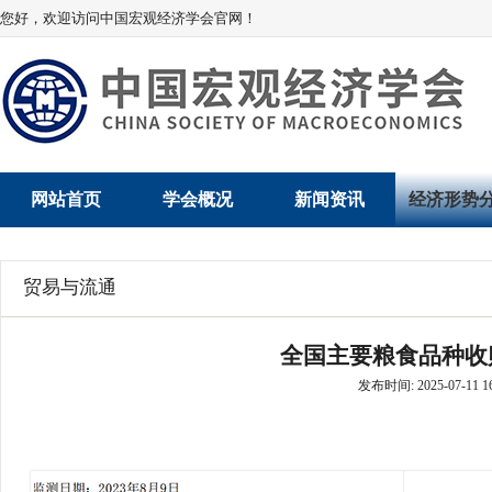
您好，欢迎访问中国宏观经济学会官网！
网站首页
学会概况
新闻资讯
经济形势
学会介绍
新闻动态
经济数据概
贸易与流通
学术委员会
党建动态
数说经济
全国主要粮食品种收
学会领导
学会动态
经济运行与
发布时间: 2025-07-11 16
组织机构
会员动态
产业发展
法律顾问
地方动态
创新高技术产