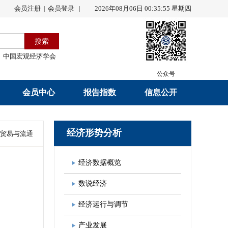
会员注册
会员登录
2026年08月06日 00:35:55 星期四
|
|
中国宏观经济学会
公众号
会员中心
报告指数
信息公开
会员名录
研究报告
学会章程
经济形势分析
贸易与流通
会员注册
学会会刊
年度工作报告
经济数据概览
入会申请
数据解读
财务工作报告
数说经济
会员管理办法
指数发布
新闻发言人制度
经济运行与调节
中宏通讯
学术自律制度
产业发展