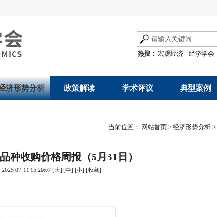
热搜：
宏观经济
经济学会
经济形势分析
政策解读
学术评议
典型案例
经济数据概览
发展改革令
优秀改革案例
地方政府
当前位置：
网站首页
>
经济形势分析
>
数说经济
规范性文件
世界一流企业
国有企业
品种收购价格周报（5月31日）
经济运行与调节
规划文本
优秀论文著作
民营企业
025-07-11 15:29:07
[大]
[中]
[小]
[
收藏
]
产业发展
公告
创新高技术产业运
通知