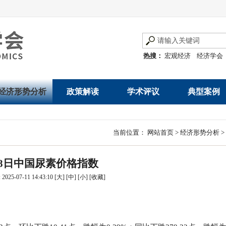
热搜：
宏观经济
经济学会
经济形势分析
政策解读
学术评议
典型案例
经济数据概览
发展改革令
优秀改革案例
地方政府
当前位置：
网站首页
>
经济形势分析
>
数说经济
规范性文件
世界一流企业
国有企业
月8日中国尿素价格指数
经济运行与调节
规划文本
优秀论文著作
民营企业
025-07-11 14:43:10
[大]
[中]
[小]
[
收藏
]
产业发展
公告
创新高技术产业运
通知