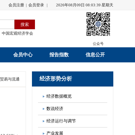
会员注册
会员登录
2026年08月09日 08:03:40 星期天
|
|
中国宏观经济学会
公众号
会员中心
报告指数
信息公开
会员名录
研究报告
学会章程
经济形势分析
贸易与流通
会员注册
学会会刊
年度工作报告
经济数据概览
入会申请
数据解读
财务工作报告
数说经济
会员管理办法
指数发布
新闻发言人制度
经济运行与调节
中宏通讯
学术自律制度
产业发展