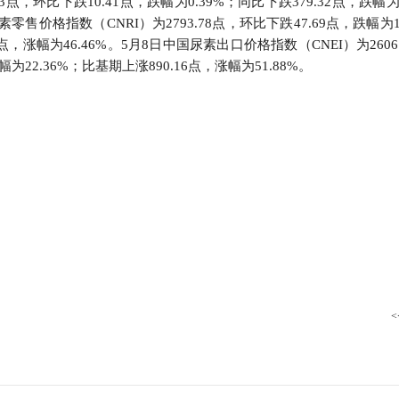
3点，环比下跌10.41点，跌幅为0.39%；同比下跌379.32点，跌幅为1
行
素零售价格指数（CNRI）为2793.78点，环比下跌47.69点，跌幅为1
贸易与流通
政策图解
28点，涨幅为46.46%。5月8日中国尿素出口价格指数（CNEI）为2606
幅为22.36%；比基期上涨890.16点，涨幅为51.88%。
价格指数
<