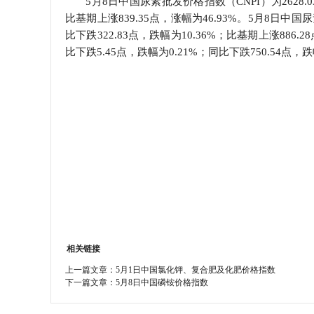
5月8日中国尿素批发价格指数（CNPI）为2628.0
比基期上涨839.35点，涨幅为46.93%。5月8日中国尿
学会章程
比下跌322.83点，跌幅为10.36%；比基期上涨886.
比下跌5.45点，跌幅为0.21%；同比下跌750.54点，跌
特邀研究员
相关链接
上一篇文章：
5月1日中国氯化钾、复合肥及化肥价格指数
下一篇文章：
5月8日中国磷铵价格指数