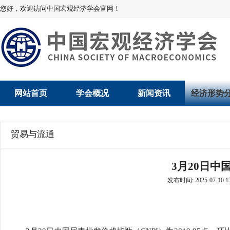
您好，欢迎访问中国宏观经济学会官网！
网站首页
学会概况
新闻资讯
经济形势
学会介绍
新闻动态
经济数据概
贸易与流通
学术委员会
党建动态
数说经济
3月20日中
学会领导
学会动态
经济运行与
发布时间: 2025-07-10 13
组织机构
会员动态
产业发展
法律顾问
地方动态
创新高技术产