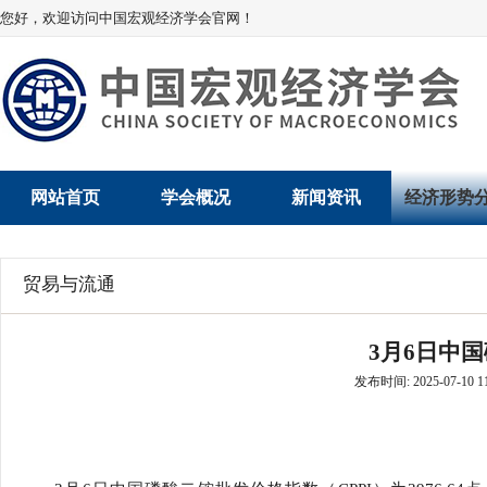
您好，欢迎访问中国宏观经济学会官网！
网站首页
学会概况
新闻资讯
经济形势
学会介绍
新闻动态
经济数据概
贸易与流通
学术委员会
党建动态
数说经济
3月6日中
学会领导
学会动态
经济运行与
发布时间: 2025-07-10 11
组织机构
会员动态
产业发展
法律顾问
地方动态
创新高技术产