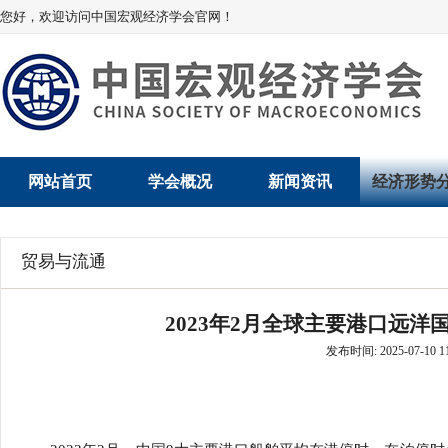
您好，欢迎访问中国宏观经济学会官网！
网站首页
学会概况
新闻资讯
经济形势
学会介绍
新闻动态
经济数据概
贸易与流通
学术委员会
党建动态
数说经济
2023年2月全球主要港口远
学会领导
学会动态
经济运行与
发布时间: 2025-07-10 11
组织机构
会员动态
产业发展
法律顾问
地方动态
创新高技术产