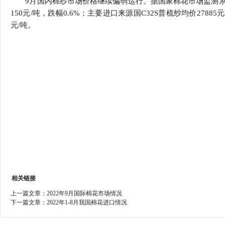
9月国内棉纱市场价格继续偏弱运行。据国家棉花市场监测系统数
行
150元/吨，跌幅0.6%；主要进口来源国C32S普梳纱均价27885
学会章程
贸易与流
元/吨。
特邀研究员
价格指数
相关链接
上一篇文章：
2022年9月国际棉花市场情况
下一篇文章：
2022年1-8月我国棉花进口情况