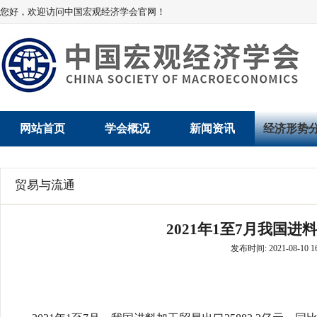
您好，欢迎访问中国宏观经济学会官网！
网站首页
学会概况
新闻资讯
经济形势
学会介绍
新闻动态
经济数据概
贸易与流通
学术委员会
党建动态
数说经济
2021年1至7月我国进
学会领导
学会动态
经济运行与
发布时间: 2021-08-10 16
组织机构
会员动态
产业发展
法律顾问
地方动态
创新高技术产