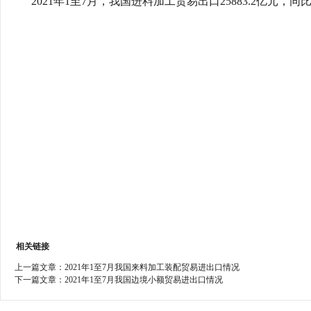
2021年1至7月，我国进料加工贸易出口25883.2亿元，同比增长
行
学会章程
贸易与流
特邀研究员
价格指数
相关链接
上一篇文章：
2021年1至7月我国来料加工装配贸易进出口情况
下一篇文章：
2021年1至7月我国边境小额贸易进出口情况