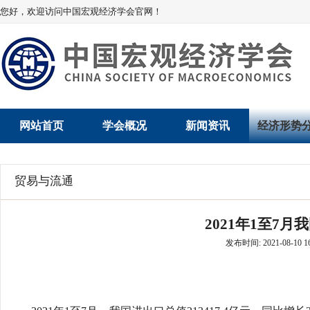
您好，欢迎访问中国宏观经济学会官网！
网站首页
学会概况
新闻资讯
经济形势
学会介绍
新闻动态
经济数据概
贸易与流通
学术委员会
党建动态
数说经济
2021年1至7
学会领导
学会动态
经济运行与
发布时间: 2021-08-10 16
组织机构
会员动态
产业发展
法律顾问
地方动态
创新高技术产