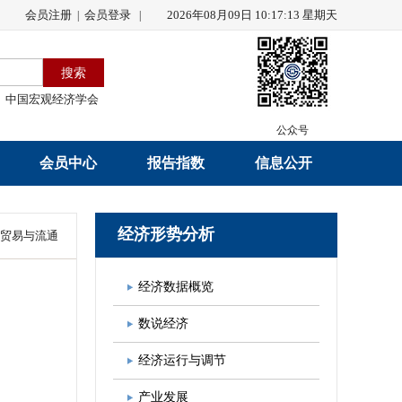
会员注册
会员登录
2026年08月09日 10:17:14 星期天
|
|
中国宏观经济学会
公众号
会员中心
报告指数
信息公开
会员名录
研究报告
学会章程
经济形势分析
贸易与流通
会员注册
学会会刊
年度工作报告
经济数据概览
入会申请
数据解读
财务工作报告
数说经济
会员管理办法
指数发布
新闻发言人制度
经济运行与调节
中宏通讯
学术自律制度
产业发展