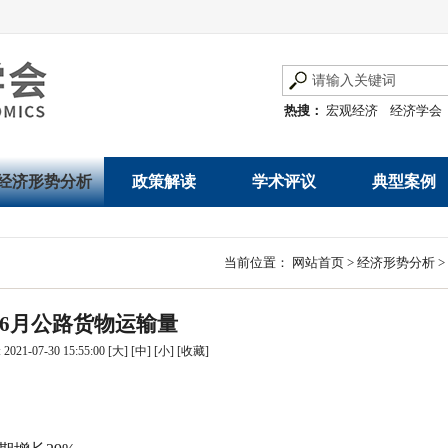
热搜：
宏观经济
经济学会
经济形势分析
政策解读
学术评议
典型案例
经济数据概览
发展改革令
优秀改革案例
地方政府
当前位置：
网站首页
>
经济形势分析
>
数说经济
规范性文件
世界一流企业
国有企业
-6月公路货物运输量
经济运行与调节
规划文本
优秀论文著作
民营企业
021-07-30 15:55:00
[大]
[中]
[小]
[
收藏
]
产业发展
公告
创新高技术产业运
通知