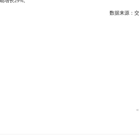
同期增长29%。
行
贸易与流通
政策图解
数据来源：交
价格指数
<