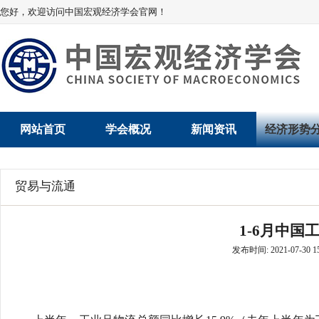
您好，欢迎访问中国宏观经济学会官网！
网站首页
学会概况
新闻资讯
经济形势
学会介绍
新闻动态
经济数据概
贸易与流通
学术委员会
党建动态
数说经济
1-6月中国
学会领导
学会动态
经济运行与
发布时间: 2021-07-30 15
组织机构
会员动态
产业发展
法律顾问
地方动态
创新高技术产