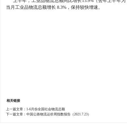
上半年，工业品物流总额同比增长15.9%（去年上半年为下降
行
当月工业品物流总额增长 8.3%，保持较快增速。
学会章程
贸易与流
信
特邀研究员
价格指数
相关链接
上一篇文章：
1-6月份全国社会物流总额
下一篇文章：
中国公路物流运价周指数报告（2021.7.23）