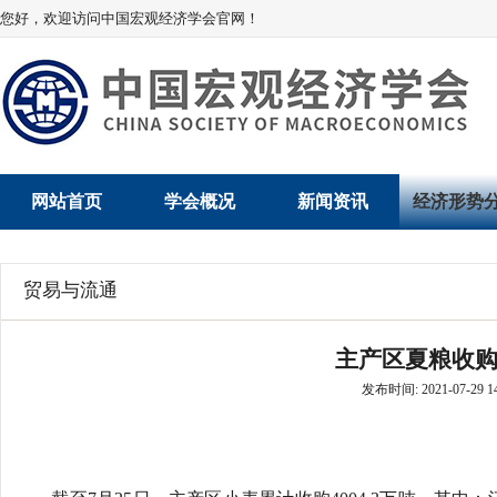
您好，欢迎访问中国宏观经济学会官网！
网站首页
学会概况
新闻资讯
经济形势
学会介绍
新闻动态
经济数据概
贸易与流通
学术委员会
党建动态
数说经济
主产区夏粮收购
学会领导
学会动态
经济运行与
发布时间: 2021-07-29 14
组织机构
会员动态
产业发展
法律顾问
地方动态
创新高技术产