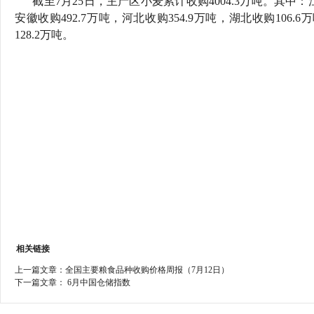
截至7月25日，主产区小麦累计收购4004.3万吨。其中：江苏
行
安徽收购492.7万吨，河北收购354.9万吨，湖北收购10
学会章程
贸易与流
128.2万吨。
特邀研究员
价格指数
相关链接
上一篇文章：
全国主要粮食品种收购价格周报（7月12日）
下一篇文章：
6月中国仓储指数