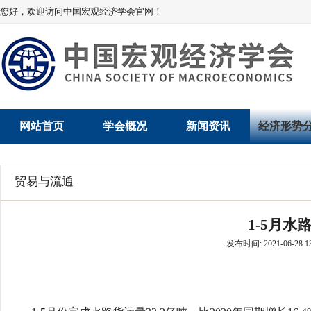
您好，欢迎访问中国宏观经济学会官网！
网站首页
学会概况
新闻资讯
经济形势
学会介绍
新闻动态
经济数据概
贸易与流通
学术委员会
党建动态
数说经济
1-5月水
学会领导
学会动态
经济运行与
发布时间: 2021-06-28 13
组织机构
会员动态
产业发展
法律顾问
地方动态
创新高技术产