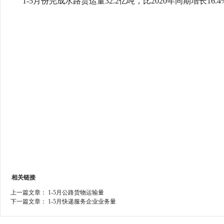
1-5月份完成水路货运量32.2亿吨，比2020年同期增长16.4
行
学会章程
贸易与流
特邀研究员
价格指数
相关链接
上一篇文章：
1-5月公路货物运输量
下一篇文章：
1-5月快递服务企业业务量