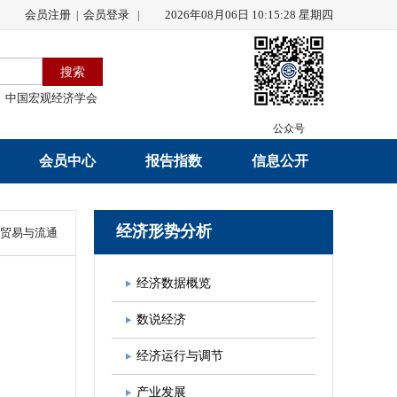
会员注册
会员登录
2026年08月06日 10:15:28 星期四
|
|
中国宏观经济学会
公众号
会员中心
报告指数
信息公开
会员名录
研究报告
学会章程
经济形势分析
贸易与流通
会员注册
学会会刊
年度工作报告
经济数据概览
入会申请
数据解读
财务工作报告
数说经济
会员管理办法
指数发布
新闻发言人制度
经济运行与调节
中宏通讯
学术自律制度
产业发展