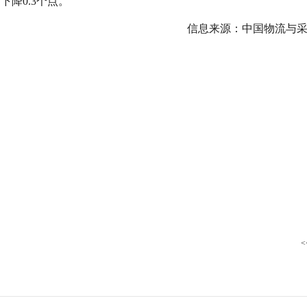
下降0.3个点。
行
贸易与流通
政策图解
信息来源：中国物流与
价格指数
<