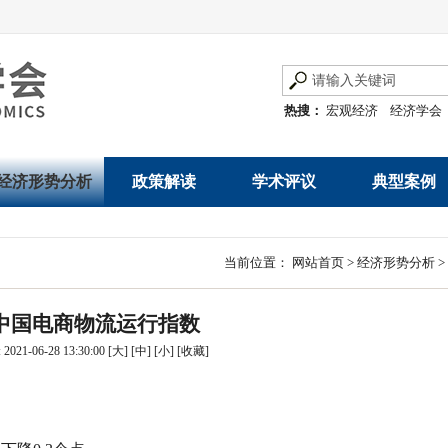
热搜：
宏观经济
经济学会
经济形势分析
政策解读
学术评议
典型案例
经济数据概览
发展改革令
优秀改革案例
地方政府
当前位置：
网站首页
>
经济形势分析
>
数说经济
规范性文件
世界一流企业
国有企业
中国电商物流运行指数
经济运行与调节
规划文本
优秀论文著作
民营企业
021-06-28 13:30:00
[大]
[中]
[小]
[
收藏
]
产业发展
公告
创新高技术产业运
通知