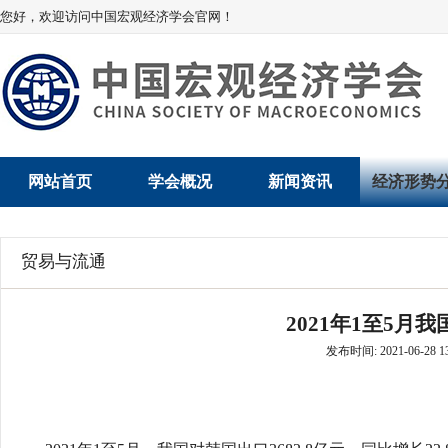
您好，欢迎访问中国宏观经济学会官网！
网站首页
学会概况
新闻资讯
经济形势
学会介绍
新闻动态
经济数据概
贸易与流通
学术委员会
党建动态
数说经济
2021年1至5月
学会领导
学会动态
经济运行与
发布时间: 2021-06-28 13
组织机构
会员动态
产业发展
法律顾问
地方动态
创新高技术产