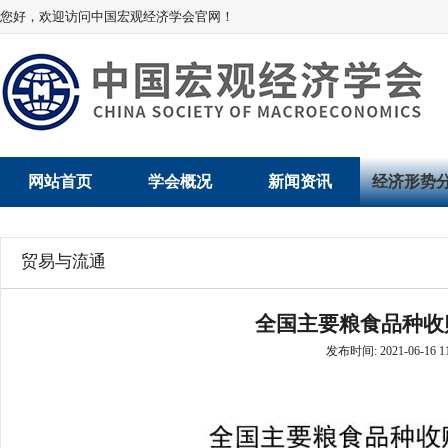
您好，欢迎访问中国宏观经济学会官网！
网站首页
学会概况
新闻资讯
经济形势
学会介绍
新闻动态
经济数据概
贸易与流通
学术委员会
党建动态
数说经济
全国主要粮食品种收
学会领导
学会动态
经济运行与
发布时间: 2021-06-16 11
组织机构
会员动态
产业发展
法律顾问
地方动态
创新高技术产