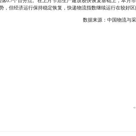
回落0.7个百分点。在上月节后生产建设较快恢复基础上，本月
行
势，但经济运行保持稳定恢复，快递物流指数继续运行在较好区
贸易与流通
政策图解
数据来源：中国物流与采
价格指数
<