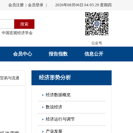
会员注册
会员登录
2026年08月06日 04:05:30 星期四
|
|
中国宏观经济学会
公众号
会员中心
报告指数
信息公开
会员名录
研究报告
学会章程
经济形势分析
贸易与流通
会员注册
学会会刊
年度工作报告
经济数据概览
入会申请
数据解读
财务工作报告
数说经济
会员管理办法
指数发布
新闻发言人制度
经济运行与调节
中宏通讯
学术自律制度
产业发展