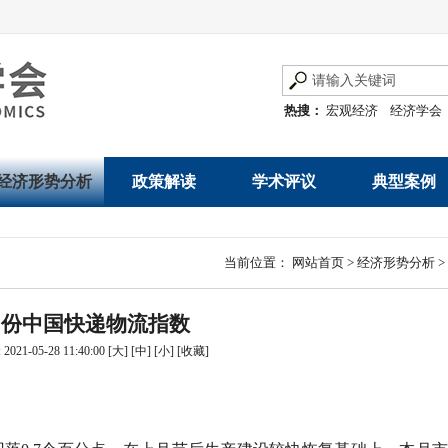
热搜：
宏观经济
经济学会
经济形势分析
政策解读
学术评议
典型案例
经济数据概览
发展改革令
优秀改革案例
地方政府
当前位置：
网站首页
>
经济形势分析
>
数说经济
规范性文件
世界一流企业
国有企业
月份中国快递物流指数
经济运行与调节
规划文本
优秀论文著作
民营企业
021-05-28 11:40:00
[大]
[中]
[小]
[
收藏
]
产业发展
公告
创新高技术产业运
通知