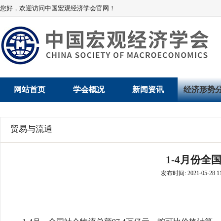
您好，欢迎访问中国宏观经济学会官网！
网站首页
学会概况
新闻资讯
经济形势
学会介绍
新闻动态
经济数据概
贸易与流通
学术委员会
党建动态
数说经济
1-4月份全
学会领导
学会动态
经济运行与
发布时间: 2021-05-28 11
组织机构
会员动态
产业发展
法律顾问
地方动态
创新高技术产