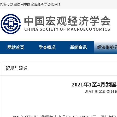
您好，欢迎访问中国宏观经济学会官网！
网站首页
学会概况
新闻资讯
经济形势
学会介绍
新闻动态
经济数据概
贸易与流通
学术委员会
党建动态
数说经济
2021年1至4月
学会领导
学会动态
经济运行与
发布时间: 2021-05-14 10
组织机构
会员动态
产业发展
法律顾问
地方动态
创新高技术产